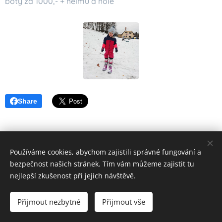
boty za 1000,- + helmu a hole
Share
Používáme cookies, abychom zajistili správné fungování a
bezpečnost našich stránek. Tím vám můžeme zajistit tu
nejlepší zkušenost při jejich návštěvě.
© 2022 Všechna práva vyhrazena
Přijmout nezbytné
Přijmout vše
Cookies