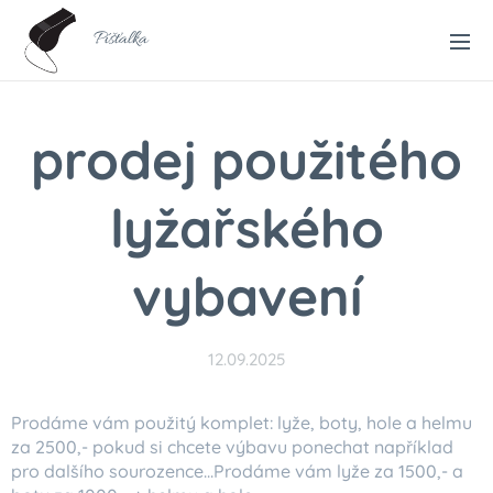
Píšťalka
prodej použitého
lyžařského
vybavení
12.09.2025
Prodáme vám použitý komplet: lyže, boty, hole a helmu
za 2500,- pokud si chcete výbavu ponechat například
pro dalšího sourozence...Prodáme vám lyže za 1500,- a