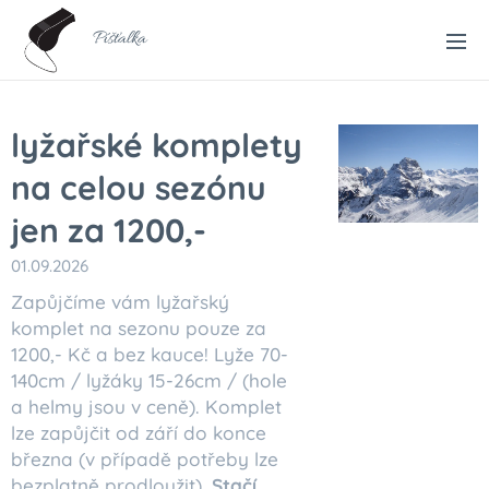
Píšťalka
lyžařské komplety
na celou sezónu
jen za 1200,-
01.09.2026
Zapůjčíme vám lyžařský
komplet na sezonu pouze za
1200,- Kč a bez kauce! Lyže 70-
140cm / lyžáky 15-26cm / (hole
a helmy jsou v ceně). Komplet
lze zapůjčit od září do konce
března (v případě potřeby lze
bezplatně prodloužit).
Stačí