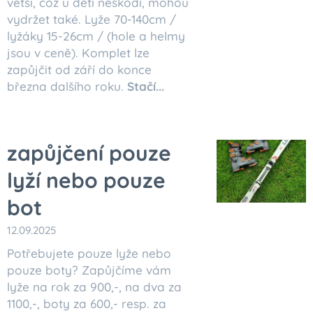
větší, což u dětí neškodí, mohou
vydržet také. Lyže 70-140cm /
lyžáky 15-26cm / (hole a helmy
jsou v ceně). Komplet lze
zapůjčit od září do konce
března dalšího roku.
Stačí...
zapůjčení pouze
lyží nebo pouze
bot
12.09.2025
Potřebujete pouze lyže nebo
pouze boty? Zapůjčíme vám
lyže na rok za 900,-, na dva za
1100,-, boty za 600,- resp. za