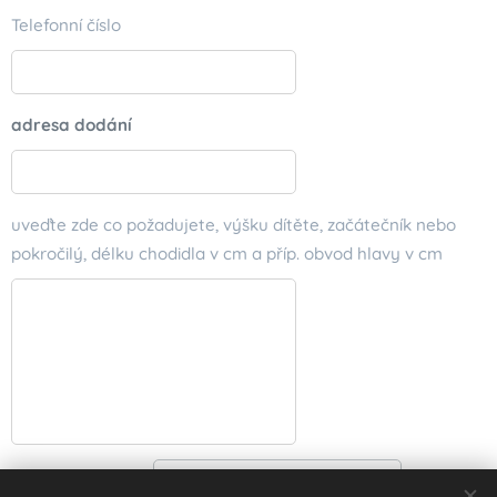
Telefonní číslo
adresa dodání
uveďte zde co požadujete, výšku dítěte, začátečník nebo
pokročilý, délku chodidla v cm a příp. obvod hlavy v cm
Rezervovat